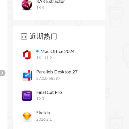
RAR Extractor
16.4
近期热门
Mac Office 2024
16.111.2
Parallels Desktop 27
27.0.0-58597
Final Cut Pro
12.3
Sketch
2026.2.1