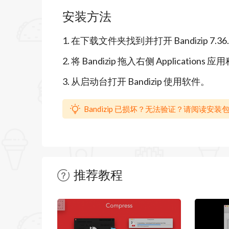
•压缩成ZIP和7Z,TAR,GZ,TGZ格式的文
安装方法
•ZIP文件修改（添加/删除/重命名）
1. 在下载文件夹找到并打开 Bandizip 7.36
•使用多核时压缩率比Finder可以最多快
2. 将 Bandizip 拖入右侧 Applications
•创建加密归档文件
3. 从启动台打开 Bandizip 使用软件。
•支持AES256加密算法
•支持4GB +大小的文件压缩
Bandizip 已损坏？无法验证？请阅读安装
•ZIP格式的Unicode或MBCS文件名
•创建ZIP/7z格式的多卷归档文件
# 解压
推荐教程
•支持的格式: 7Z, ACE, AES, ALZ, ARJ, BH, 
暂无文章
GZ, IMG, ISO, ISZ, LHA, LZ, LZH, LZMA,
TLZ, TXZ, UDF, WIM, XPI, XZ, Z, ZIP, ZI