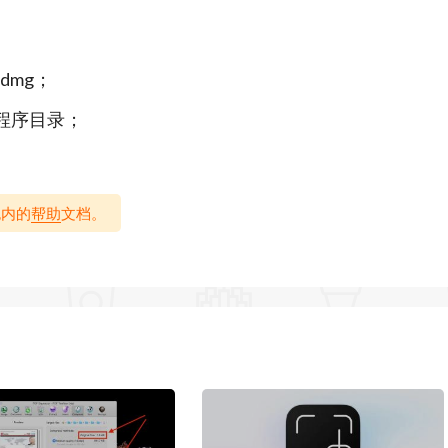
件
.dmg；
6倍
 应用程序目录；
包内的
帮助
文档。
BIN, BR, BZ, BZ2, CAB, Compound(MSI), DEB, EGG,
 PMA, RAR, RAR5, SFX(EXE), TAR, TBZ, TBZ2, TGZ,
PX, ZPAQ, ZST