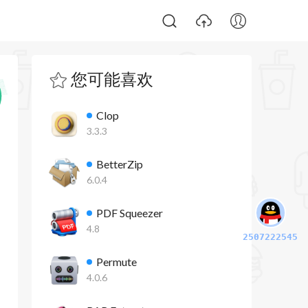
您可能喜欢
Clop
3.3.3
BetterZip
6.0.4
PDF Squeezer
4.8
2507222545
Permute
4.0.6