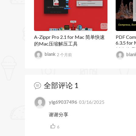
•轻松查看归档文件列表
•只提取选定的文件。也支持拖放
•ZIP和RAR格式的归档注释可用
A-Zippr Pro 2.1 for Mac 简单快速
PDF Comp
6.3.5 f
的Mac压缩解压工具
•一站式提取TGZ/TBZ格式的文件
拆分处理
blank
blan
2 个月前
Bandizip 7.36 更新内容：
更新日期：2025年11月15日
全部评论
1
- 添加：拖放文件到Bandizip时显示
- 修改：“解压后不关闭窗口”选项调整为
暂无跟帖
ylg69037496
03/16/2025
- 修复：“归档时排除Thumbs.db .DS_
谢谢分享
净无冗余。
6