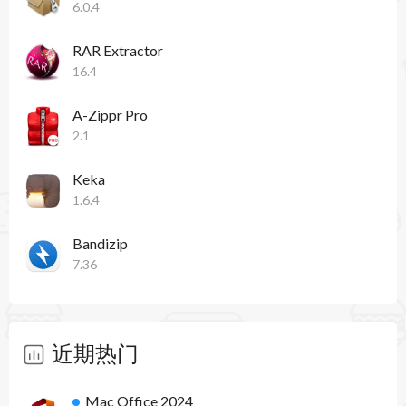
6.0.4
RAR Extractor
16.4
A-Zippr Pro
2.1
Keka
1.6.4
Bandizip
7.36
近期热门
Mac Office 2024