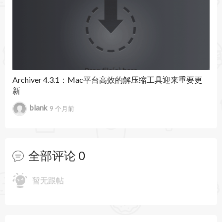
LhA .lha .lzh
BinHex .hqx
MacBinary .bin .macbin
PAX .pax
HA archive .ha
Archiver 4.3.1：Mac平台高效的解压缩工具迎来重要更
新
Amiga disk file .adf .adz
blank
9 个月前
Amiga DMS .dms
Amiga LhF .f .F
全部评论
0
Amiga LZX .lzx
Amiga DCS .dcs
暂无跟帖
Amiga PackDev .pkd
Amiga xMash .xms