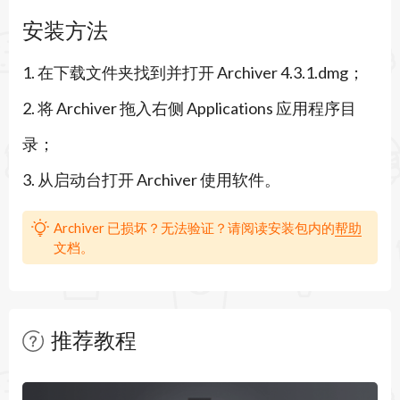
StuffIt Expander .sea
安装方法
Tar .tar
1. 在下载文件夹找到并打开 Archiver 4.3.1.dmg；
Tar Gzip .tar.gz .tgz
2. 将 Archiver 拖入右侧 Applications 应用程序目
Tar Bzip2 .tar.bz2 .tbz
录；
Tar Z .tar.Z
3. 从启动台打开 Archiver 使用软件。
CPIO .cpio
Archiver .archiver
Archiver 已损坏？无法验证？请阅读安装包内的
帮助
文档。
XAR .xar
ARJ .arj
Linux RPM .rpm
推荐教程
CAB .cab
暂无文章