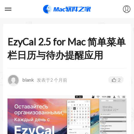
软件
EzyCal 2.5 for Mac 简单菜单
游戏
栏日历与待办提醒应用
教程
blank
2
发表于2 个月前
论坛
VIP
上传