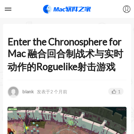
软件
Enter the Chronosphere for
游戏
Mac 融合回合制战术与实时
教程
动作的Roguelike射击游戏
论坛
blank
1
发表于2 个月前
VIP
上传