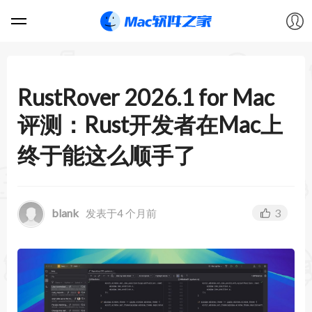
软件
RustRover 2026.1 for Mac
游戏
评测：Rust开发者在Mac上
教程
终于能这么顺手了
论坛
blank
3
发表于4 个月前
VIP
上传