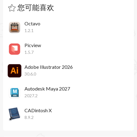
您可能喜欢
Octavo
1.2.1
Picview
1.5.7
Adobe Illustrator 2026
30.6.0
Autodesk Maya 2027
2027.2
CADintosh X
8.9.2